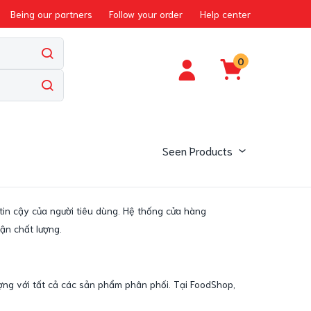
Being our partners
Follow your order
Help center
0
Seen Products
tin cậy của người tiêu dùng. Hệ thống cửa hàng
ận chất lượng.
ợng với tất cả các sản phẩm phân phối. Tại FoodShop,