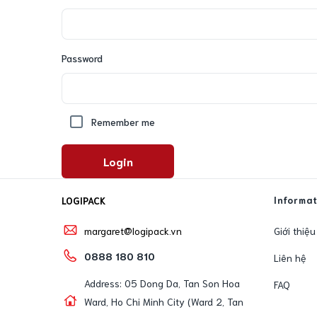
Password
Remember me
Login
Informa
LOGIPACK
Giới thiệu
margaret@logipack.vn
0888 180 810
Liên hệ
Address: 05 Dong Da, Tan Son Hoa
FAQ
Ward, Ho Chi Minh City (Ward 2, Tan