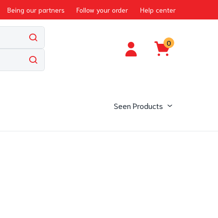
Being our partners
Follow your order
Help center
0
Seen Products