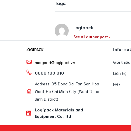
Tags:
Logipack
See all author post
Informa
LOGIPACK
Giới thiệu
margaret@logipack.vn
0888 180 810
Liên hệ
Address: 05 Dong Da, Tan Son Hoa
FAQ
Ward, Ho Chi Minh City (Ward 2, Tan
Binh District)
Logipack Materials and
Equipment Co., ltd