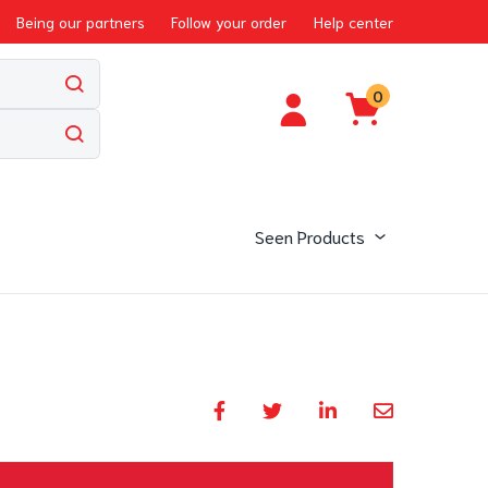
Being our partners
Follow your order
Help center
0
Seen Products