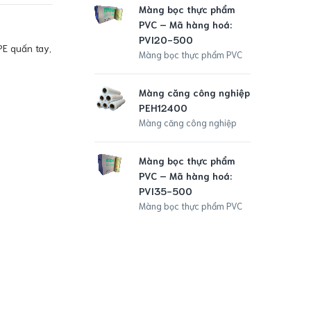
Màng bọc thực phẩm
Màn
PVC – Mã hàng hoá:
PE
PVI20-500
Màn
E quấn tay
,
Màng bọc thực phẩm PVC
Màn
Màng căng công nghiệp
PVC
PEH12400
PV
Màng căng công nghiệp
Màn
Màng bọc thực phẩm
Màn
PVC – Mã hàng hoá:
PVC
PVI35-500
PV
Màng bọc thực phẩm PVC
Màn