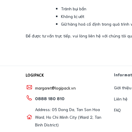
Tránh bụi bẩn
Không bị ướt
Giữ hàng hoá cố định trong quá trình
Để được tư vấn trực tiếp, vui lòng liên hệ với chúng tôi 
Informa
LOGIPACK
Giới thiệu
margaret@logipack.vn
0888 180 810
Liên hệ
Address: 05 Dong Da, Tan Son Hoa
FAQ
Ward, Ho Chi Minh City (Ward 2, Tan
Binh District)