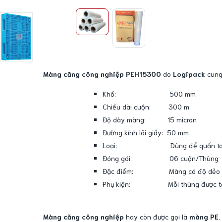
Màng căng công nghiệp PEH15300
do
Logipack
cung 
Khổ: 500 mm
Chiều dài cuộn: 300 m
Độ dày màng: 15 micron
Đường kính lõi giấy: 50 mm
Loại: Dùng để quấn ta
Đóng gói: 06 cuộn/Thùng
Đặc điểm: Màng có độ dẻo dai 
Phụ kiện: Mỗi thùng được tặng 0
Màng căng công nghiệp
hay còn được gọi là
màng PE
,