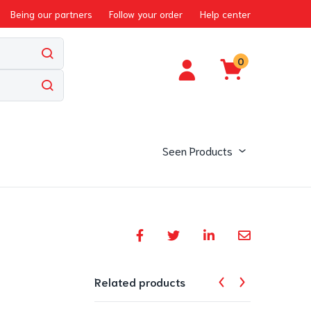
Being our partners
Follow your order
Help center
0
Seen Products
Related products