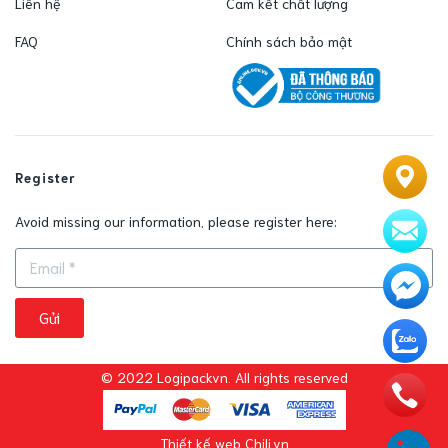
Liên hệ
Cam kết chất lượng
FAQ
Chính sách bảo mật
Register
Avoid missing our information, please register here:
Gửi
© 2022 Logipackvn. All rights reserved
Thiết kế web Chili.vn